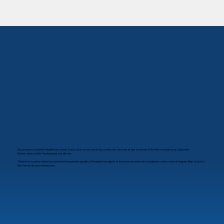
Aucun pays n’a atteint l’égalité des sexes. Aussi, nous avons besoin du soutien des femmes et des hommes à l’échelle mondiale pour y parvenir.
Bonne chance à Res Femina dans vos efforts.
There is no country which has achieved true gender equality. We need the support of both women and men on a global scale to make it happen. Best of luck to
Res Femina in your endeavours.