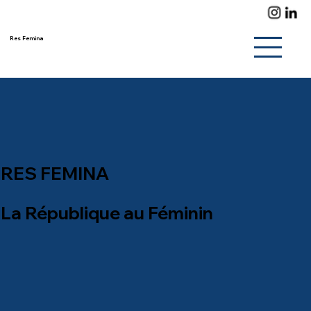
Res Femina
RES FEMINA
La République au Féminin