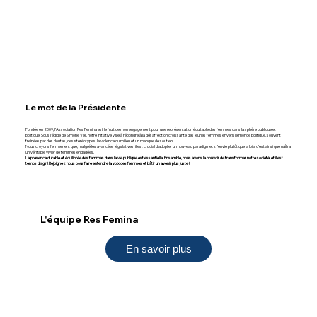
Le mot de la Présidente
Fondée en 2009, l’Association Res Femina est le fruit de mon engagement pour une représentation équitable des femmes dans la sphère publique et
politique. Sous l’égide de Simone Veil, notre initiative vise à répondre à la désaffection croissante des jeunes femmes envers le monde politique, souvent
freinées par des doutes, des stéréotypes, la violence du milieu et un manque de soutien.
Nous croyons fermement que, malgré les avancées législatives, il est crucial d’adopter un nouveau paradigme : « l’envie plutôt que la loi » c'est ainsi que naîtra
un véritable vivier de femmes engagées.
La présence durable et équilibrée des femmes dans la vie publique est essentielle. Ensemble, nous avons le pouvoir de transformer notre société, et il est
temps d'agir ! Rejoignez nous pour faire entendre la voix des femmes et bâtir un avenir plus juste !
L'équipe Res Femina