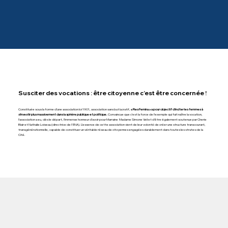
Susciter des vocations : être citoyenne c’est être concernée !
Constituée sous la forme d’une association loi 1901, association sans but lucratif,
« Res Femina » a pour objectif d’inciter les femmes à
s’investir plus massivement dans la sphère publique et politique.
Convaincue que c’est la force de l’exemple qui fait naître la vocation,
l’association a eu, dès le départ, l’immense honneur d’avoir pour Marraine Madame Simone Veil et d’être également soutenue par Cherie
Blair et Nathalie Loiseau (directrice de l'ENA). L’essence de cette association vient de leur volonté de créer une structure transcourant,
transgénérationnelle, capable de constituer un véritable réseau de citoyennes engagées durablement dans toutes les strates de la
Cité.