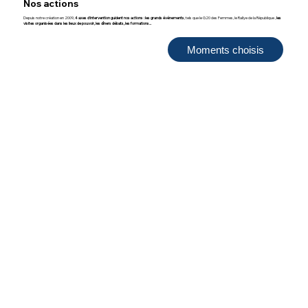
Nos actions
Depuis notre création en 2009,
4 axes d'intervention guident nos actions : les grands événements
, tels que le G20 des Femmes, le Rallye de la République ,
les
visites organisées dans les lieux de pouvoir, les dîners débats, les formations...
Moments choisis